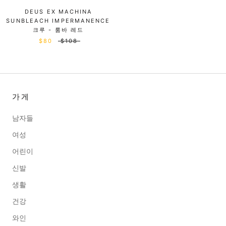
DEUS EX MACHINA
SUNBLEACH IMPERMANENCE
크루 - 룸바 레드
$80
$108
가게
남자들
여성
어린이
신발
생활
건강
와인