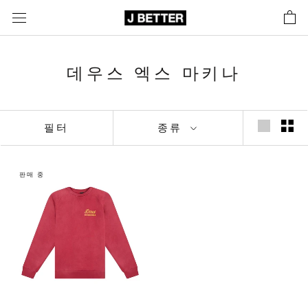
콘
텐
츠
로
데우스 엑스 마키나
바
로
가
기
필터
종류
판매 중