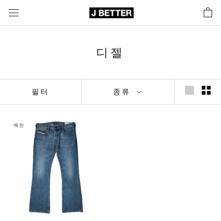
콘
텐
츠
로
디젤
바
로
가
기
필터
종류
매진