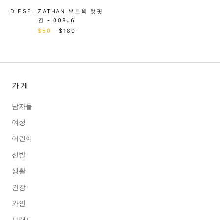
DIESEL ZATHAN 부트렉 컷핏
진 - 008J6
$50
$180
가게
남자들
여성
어린이
신발
생활
건강
와인
브랜드