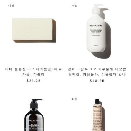
매진
매진
바디 클렌징 바 : 제라늄잎, 베르
강화 - 샴푸 0.2 가수분해 바오밥
가못, 파출리
단백질, 카렌둘라, 이클립타 알바
$21.25
$48.25
매진