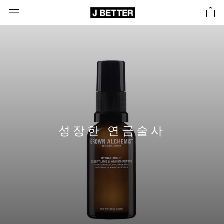
콘
텐
츠
로
바
로
가
기
성장한 연금술사