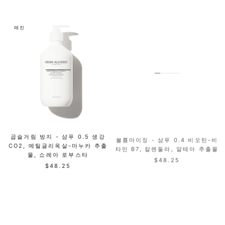
매진
곱슬거림 방지 - 샴푸 0.5 생강
볼륨마이징 - 샴푸 0.4 비오틴-비
CO2, 메틸글리옥살-마누카 추출
타민 B7, 칼렌둘라, 알테아 추출물
물, 쇼레아 로부스타
$48.25
$48.25