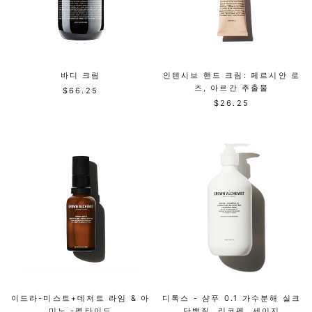
바디 크림
인텐시브 핸드 크림: 페르시안 로
즈, 아르간 추출물
$66.25
$26.25
이드라-미스트+데저트 라임 & 아
디톡스 - 샴푸 0.1 가수분해 실크
미노 -펩타이드
단백질, 리코펜, 세이지