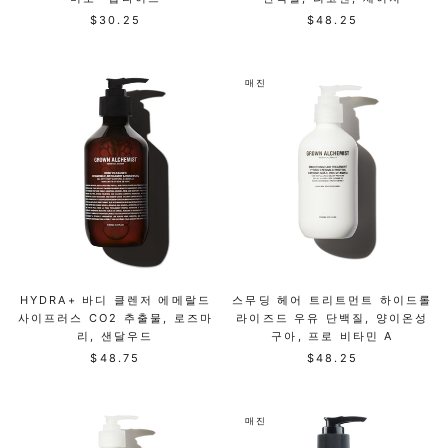
$30.25
$48.25
매진
HYDRA+ 바디 클렌저 에메랄드
스무딩 헤어 트리트먼트 하이드롤
사이프러스 CO2 추출물, 로즈마
라이즈드 우유 단백질, 양이온성
리, 샌달우드
구아, 프로 비타민 A
$48.75
$48.25
매진