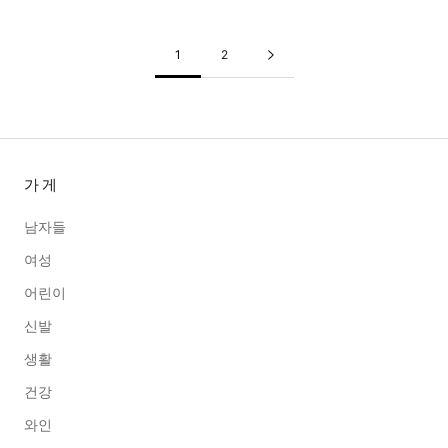
1
2
가게
남자들
여성
어린이
신발
생활
건강
와인