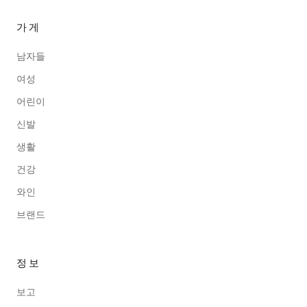
가게
남자들
여성
어린이
신발
생활
건강
와인
브랜드
정보
보고