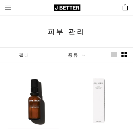
콘
텐
츠
로
피부 관리
바
로
가
기
필터
종류