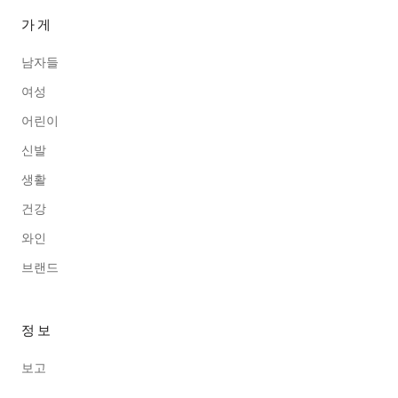
가게
남자들
여성
어린이
신발
생활
건강
와인
브랜드
정보
보고