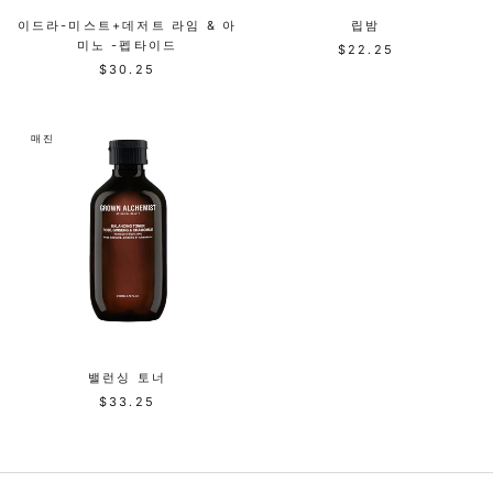
이드라-미스트+데저트 라임 & 아
립밤
미노 -펩타이드
$22.25
$30.25
매진
밸런싱 토너
$33.25