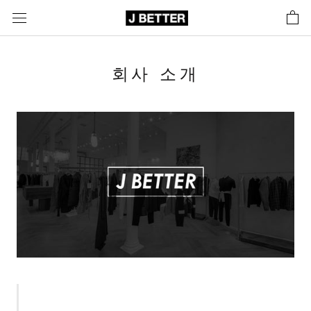
콘
텐
츠
로
회사 소개
바
로
가
기